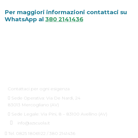
Per maggiori informazioni contattaci su
WhatsApp al
380 2141436
Az Scuola srl
Contattaci per ogni esigenza
Sede Operativa: Via De Nardi, 24
83013 Mercogliano (AV)
Sede Legale: Via Pini, 8 – 83100 Avellino (AV)
info@azscuola.it
Tel. 0825 1806922 / 380 2141436