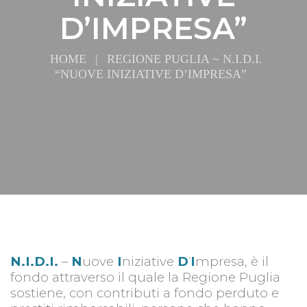
D’IMPRESA”
HOME
|
REGIONE PUGLIA ~ N.I.D.I.
“NUOVE INIZIATIVE D’IMPRESA”
N.I.D.I.
–
N
uove
I
niziative
D
‘
I
mpresa, è il
fondo attraverso il quale la Regione Puglia
sostiene, con contributi a fondo perduto e