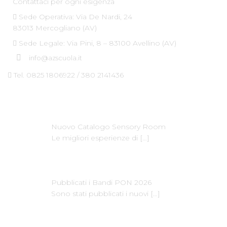
Contattaci per ogni esigenza
Sede Operativa: Via De Nardi, 24
83013 Mercogliano (AV)
Sede Legale: Via Pini, 8 – 83100 Avellino (AV)
info@azscuola.it
Tel. 0825 1806922 / 380 2141436
Ultime News
Nuovo Catalogo Sensory Room
Le migliori esperienze di
[…]
Pubblicati i Bandi PON 2026
Sono stati pubblicati i nuovi
[…]