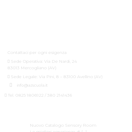
Az Scuola srl
Contattaci per ogni esigenza
Sede Operativa: Via De Nardi, 24
83013 Mercogliano (AV)
Sede Legale: Via Pini, 8 – 83100 Avellino (AV)
info@azscuola.it
Tel. 0825 1806922 / 380 2141436
Ultime News
Nuovo Catalogo Sensory Room
Le migliori esperienze di
[…]