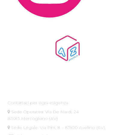
Az Scuola srl
Contattaci per ogni esigenza
Sede Operativa: Via De Nardi, 24
83013 Mercogliano (AV)
Sede Legale: Via Pini, 8 – 83100 Avellino (AV)