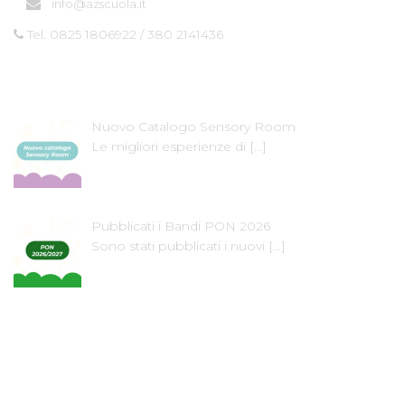
info@azscuola.it
Tel. 0825 1806922 / 380 2141436
Ultime News
Nuovo Catalogo Sensory Room
Le migliori esperienze di
[…]
Pubblicati i Bandi PON 2026
Sono stati pubblicati i nuovi
[…]
Dove Siamo