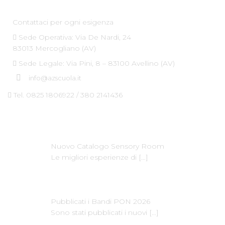
Contattaci per ogni esigenza
Sede Operativa: Via De Nardi, 24
83013 Mercogliano (AV)
Sede Legale: Via Pini, 8 – 83100 Avellino (AV)
info@azscuola.it
Tel. 0825 1806922 / 380 2141436
Ultime News
Nuovo Catalogo Sensory Room
Le migliori esperienze di
[…]
Pubblicati i Bandi PON 2026
Sono stati pubblicati i nuovi
[…]