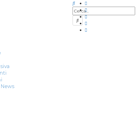
e
siva
nti
i
& News