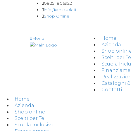
0825 1806922
info@azscuola.it
Shop Online
Home
Menu
Azienda
Shop onlin
Scelti per Te
Scuola Inclu
Finanziame
Realizzazion
Cataloghi 
Contatti
Home
Azienda
Shop online
Scelti per Te
Scuola Inclusiva