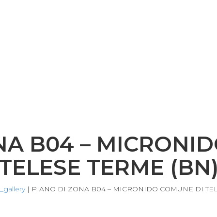
NA B04 – MICRONI
TELESE TERME (BN
gallery
|
PIANO DI ZONA B04 – MICRONIDO COMUNE DI TEL