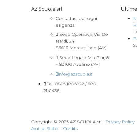
Az Scuola srl
Ultim
Contattaci per ogni
N
esigenza
R
L
Sede Operativa: Via De
P
Nardi, 24
S
83013 Mercogliano (AV)
Sede Legale: Via Pini, 8
– 83100 Avellino (AV)
info@azscuola.it
Tel. 0825 1806922 / 380
2141436
Copyright © 2025 AZ SCUOLA srl -
Privacy Policy
Aiuti di Stato
-
Credits