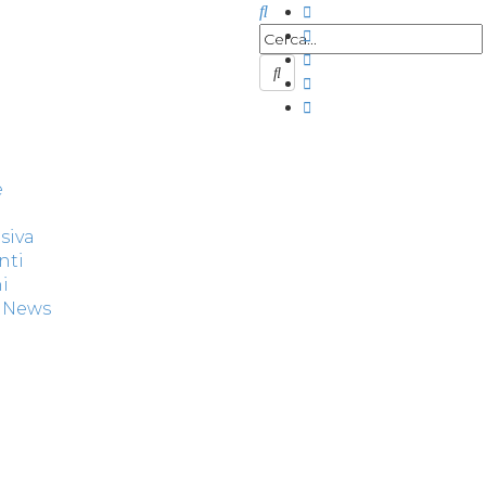
e
siva
nti
i
& News