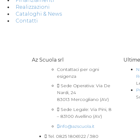
Finanziamenti
Realizzazioni
Cataloghi & News
Contatti
Az Scuola srl
Ultim
Contattaci per ogni
N
esigenza
R
L
Sede Operativa: Via De
P
Nardi, 24
S
83013 Mercogliano (AV)
Sede Legale: Via Pini, 8
– 83100 Avellino (AV)
info@azscuola.it
Tel. 0825 1806922 / 380