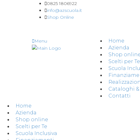
0825 1806922
info@azscuola.it
Shop Online
Home
Menu
Azienda
Shop onlin
Scelti per Te
Scuola Inclu
Finanziame
Realizzazion
Cataloghi 
Contatti
Home
Azienda
Shop online
Scelti per Te
Scuola Inclusiva