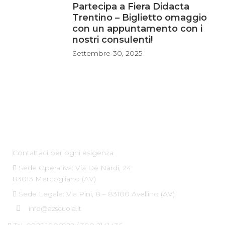
Partecipa a Fiera Didacta
Trentino – Biglietto omaggio
con un appuntamento con i
nostri consulenti!
Settembre
30, 2025
Az Scuola srl
Contattaci per ogni esigenza
Sede Operativa: Via De Nardi, 24
83013 Mercogliano (AV)
Sede Legale: Via Pini, 8 – 83100 Avellino (AV)
info@azscuola.it