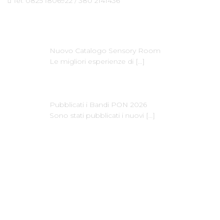
Tel. 0825 1806922 / 380 2141436
Ultime News
Nuovo Catalogo Sensory Room
Le migliori esperienze di
[…]
Pubblicati i Bandi PON 2026
Sono stati pubblicati i nuovi
[…]
Dove Siamo