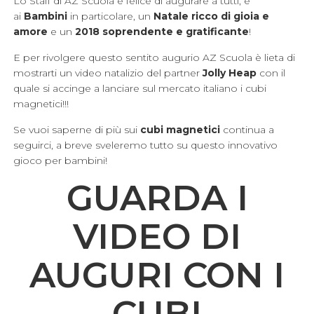
Lo Staff di AZ Scuola è felice di augurare a tutti, e
ai
Bambini
in particolare, un
Natale ricco di gioia e
amore
e un
2018 soprendente e gratificante
!
E per rivolgere questo sentito augurio AZ Scuola è lieta di
mostrarti un video natalizio del partner
Jolly Heap
con il
quale si accinge a lanciare sul mercato italiano i cubi
magnetici!!!
Se vuoi saperne di più sui
cubi magnetici
continua a
seguirci, a breve sveleremo tutto su questo innovativo
gioco per bambini!
GUARDA I
VIDEO DI
AUGURI CON I
CUBI