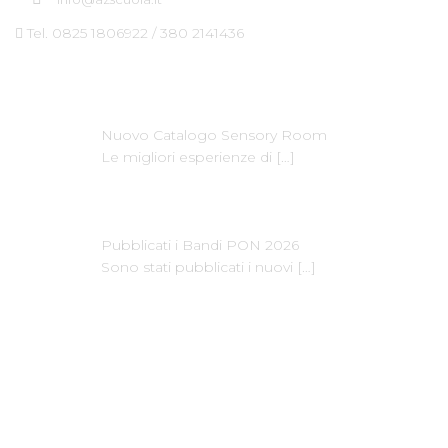
Tel. 0825 1806922 / 380 2141436
Ultime News
Nuovo Catalogo Sensory Room
Le migliori esperienze di
[…]
Pubblicati i Bandi PON 2026
Sono stati pubblicati i nuovi
[…]
Dove Siamo