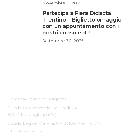
Novembre
11, 2025
Partecipa a Fiera Didacta
Trentino – Biglietto omaggio
con un appuntamento con i
nostri consulenti!
Settembre
30, 2025
Az Scuola srl
Contattaci per ogni esigenza
Sede Operativa: Via De Nardi, 24
83013 Mercogliano (AV)
Sede Legale: Via Pini, 8 – 83100 Avellino (AV)
info@azscuola.it