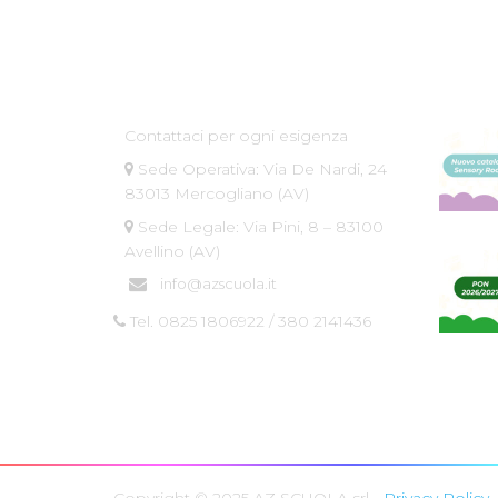
Az Scuola srl
Ultim
Contattaci per ogni esigenza
Sede Operativa: Via De Nardi, 24
83013 Mercogliano (AV)
Sede Legale: Via Pini, 8 – 83100
Avellino (AV)
info@azscuola.it
Tel. 0825 1806922 / 380 2141436