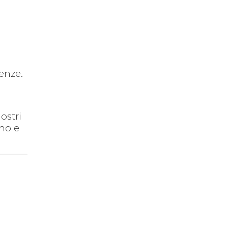
enze.
ostri
ono e