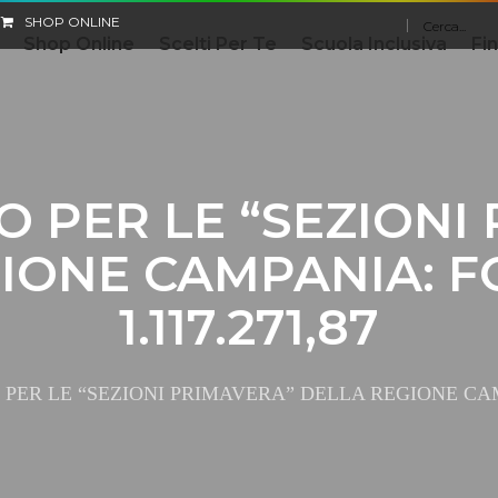
SHOP ONLINE
Shop Online
Scelti Per Te
Scuola Inclusiva
Fi
 PER LE “SEZIONI
IONE CAMPANIA: F
1.117.271,87
PER LE “SEZIONI PRIMAVERA” DELLA REGIONE CAMPA