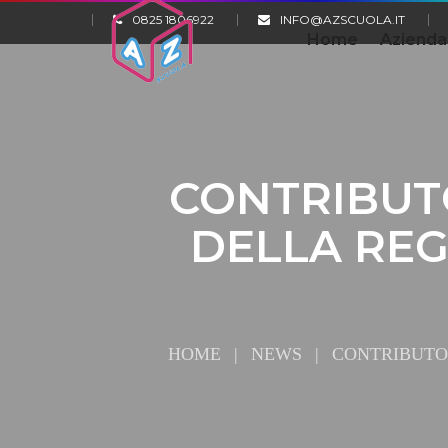
0825 1806922
INFO@AZSCUOLA.IT
Home
Azienda
CONTRIBUTO
DELLA REG
HOME
|
NEWS
|
CONTRIBUTO 