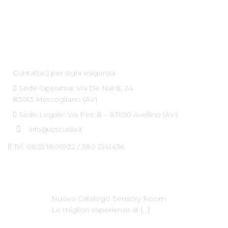
Az Scuola srl
Contattaci per ogni esigenza
Sede Operativa: Via De Nardi, 24
83013 Mercogliano (AV)
Sede Legale: Via Pini, 8 – 83100 Avellino (AV)
info@azscuola.it
Tel. 0825 1806922 / 380 2141436
Ultime News
Nuovo Catalogo Sensory Room
Le migliori esperienze di
[…]