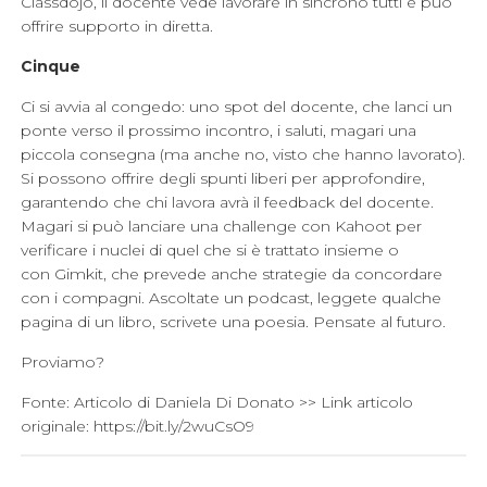
Classdojo, il docente vede lavorare in sincrono tutti e può
offrire supporto in diretta.
Cinque
Ci si avvia al congedo: uno spot del docente, che lanci un
ponte verso il prossimo incontro, i saluti, magari una
piccola consegna (ma anche no, visto che hanno lavorato).
Si possono offrire degli spunti liberi per approfondire,
garantendo che chi lavora avrà il feedback del docente.
Magari si può lanciare una challenge con Kahoot per
verificare i nuclei di quel che si è trattato insieme o
con Gimkit, che prevede anche strategie da concordare
con i compagni. Ascoltate un podcast, leggete qualche
pagina di un libro, scrivete una poesia. Pensate al futuro.
Proviamo?
Fonte: Articolo di Daniela Di Donato >> Link articolo
originale:
https://bit.ly/2wuCsO9