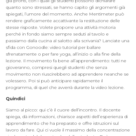
già pronti, con i quali gli studenti possono dichiarare
quanto sono stressati, se hanno capito gli argomenti già
spiegati, l’umore del momento. Anche Mentimeter può
rendere graficamente accattivante la restituzione delle
stesse risposte. Volete proporre una attività motoria
perché in fondo siamo sempre seduti al tavolo e
passiamo dalla cucina al salotto alla scrivania? Lanciate una
sfida con Gonoodle: video tutorial per ballare
sfrenatamente o per fare yoga, all’inizio o alla fine della
lezione. Il movimento fa bene all’apprendimento: tutti ne
gioveranno, compresi quegli studenti che senza
movimento non riuscirebbero ad apprendere neanche se
volessero. Poi si può anticipare rapidamente il
programma, di quel che avverrà durante la video lezione.
Quindici
Siamo al picco: qui c’è il cuore dell’incontro. Il docente
spiega, dà informazioni, chiarisce aspetti dell’esperienza di
apprendimento che ha preparato e offre istruzioni sul
lavoro da fare. Qui ci vuole il massimo della concentrazione