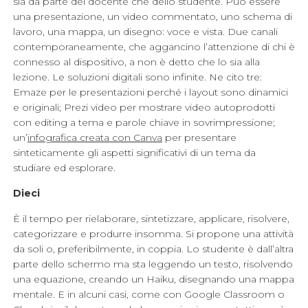
sia da parte del docente che dello studente. Può essere
una presentazione, un video commentato, uno schema di
lavoro, una mappa, un disegno: voce e vista. Due canali
contemporaneamente, che aggancino l’attenzione di chi è
connesso al dispositivo, a non è detto che lo sia alla
lezione. Le soluzioni digitali sono infinite. Ne cito tre:
Emaze per le presentazioni perché i layout sono dinamici
e originali; Prezi video per mostrare video autoprodotti
con editing a tema e parole chiave in sovrimpressione;
un’
infografica creata con Canva
per presentare
sinteticamente gli aspetti significativi di un tema da
studiare ed esplorare.
Dieci
È il tempo per rielaborare, sintetizzare, applicare, risolvere,
categorizzare e produrre insomma. Si propone una attività
da soli o, preferibilmente, in coppia. Lo studente è dall’altra
parte dello schermo ma sta leggendo un testo, risolvendo
una equazione, creando un Haiku, disegnando una mappa
mentale. E in alcuni casi, come con Google Classroom o