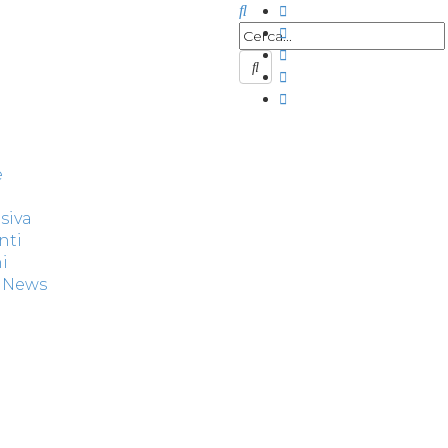
e
siva
nti
i
& News