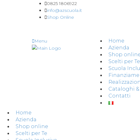
0825 1806922
info@azscuola.it
Shop Online
Home
Menu
Azienda
Shop onlin
Scelti per Te
Scuola Inclu
Finanziame
Realizzazion
Cataloghi 
Contatti
Home
Azienda
Shop online
Scelti per Te