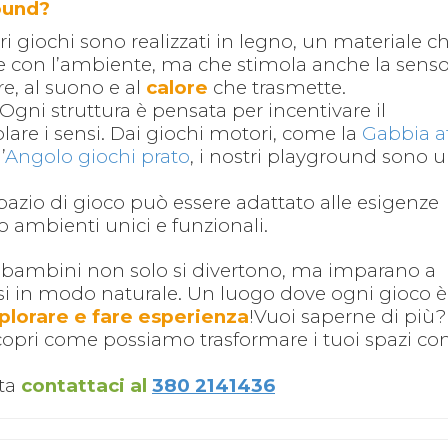
round?
stri giochi sono realizzati in legno, un materiale c
e con l’ambiente, ma che stimola anche la sensor
re, al suono e al
calore
che trasmette.
 Ogni struttura è pensata per incentivare il
re i sensi. Dai giochi motori, come la
Gabbia at
’
Angolo giochi prato
, i nostri playground sono 
pazio di gioco può essere adattato alle esigenze
o ambienti unici e funzionali.
 bambini non solo si divertono, ma imparano a
nsi in modo naturale. Un luogo dove ogni gioco è
plorare e fare esperienza
!
Vuoi saperne di più?
scopri come possiamo trasformare i tuoi spazi co
ata
contattaci al
380 2141436