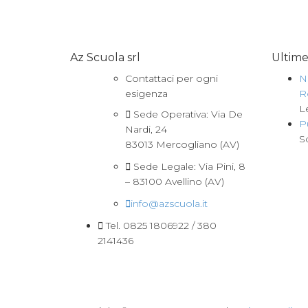
Az Scuola srl
Ultim
Contattaci per ogni
N
esigenza
R
L
Sede Operativa: Via De
P
Nardi, 24
S
83013 Mercogliano (AV)
Sede Legale: Via Pini, 8
– 83100 Avellino (AV)
info@azscuola.it
Tel. 0825 1806922 / 380
2141436