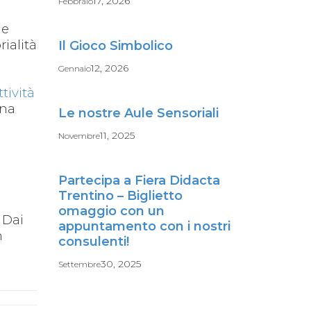
17, 2026
Febbraio
he
ialità
Il Gioco Simbolico
12, 2026
Gennaio
tività
una
Le nostre Aule Sensoriali
11, 2025
Novembre
Partecipa a Fiera Didacta
Trentino – Biglietto
omaggio con un
 Dai
appuntamento con i nostri
n
consulenti!
30, 2025
Settembre