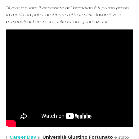
“Avere a cuore il benessere del bambino è il primo passo,
in modo da poter destinare tutte le skills lavorative e
personali al benessere delle future generazioni”.
Il
Career Day
all’
Università Giustino Fortunato
è stato