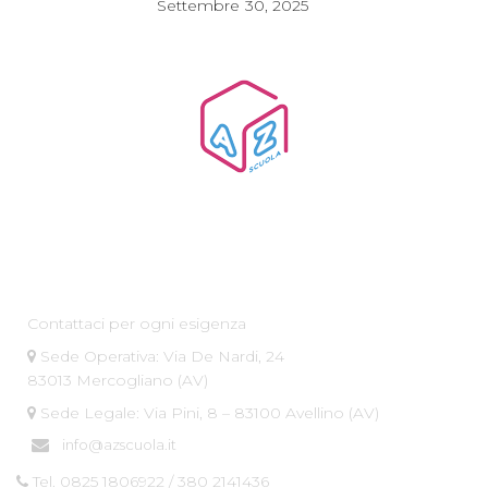
Settembre
30, 2025
Az Scuola srl
Contattaci per ogni esigenza
Sede Operativa: Via De Nardi, 24
83013 Mercogliano (AV)
Sede Legale: Via Pini, 8 – 83100 Avellino (AV)
info@azscuola.it
Tel. 0825 1806922 / 380 2141436