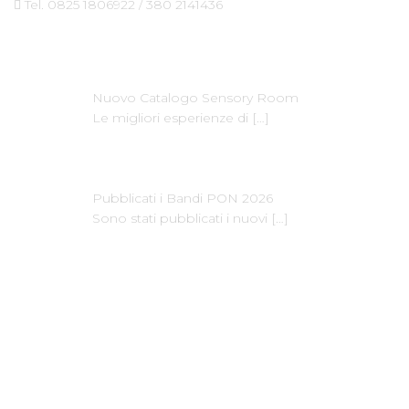
Tel. 0825 1806922 / 380 2141436
Ultime News
Nuovo Catalogo Sensory Room
Le migliori esperienze di
[…]
Pubblicati i Bandi PON 2026
Sono stati pubblicati i nuovi
[…]
Dove Siamo