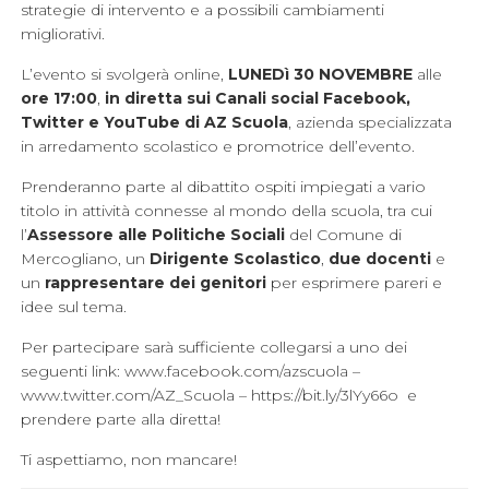
strategie di intervento e a possibili cambiamenti
migliorativi.
L’evento si svolgerà online,
LUNEDì 30 NOVEMBRE
alle
ore 17:00
,
in diretta sui Canali social Facebook,
Twitter e YouTube di AZ Scuola
, azienda specializzata
in arredamento scolastico e promotrice dell’evento.
Prenderanno parte al dibattito ospiti impiegati a vario
titolo in attività connesse al mondo della scuola, tra cui
l’
Assessore alle Politiche Sociali
del Comune di
Mercogliano, un
Dirigente Scolastico
,
due docenti
e
un
rappresentare dei genitori
per esprimere pareri e
idee sul tema.
Per partecipare sarà sufficiente collegarsi a uno dei
seguenti link:
www.facebook.com/azscuola
–
www.twitter.com/AZ_Scuola
–
https://bit.ly/3lYy66o
e
prendere parte alla diretta!
Ti aspettiamo, non mancare!