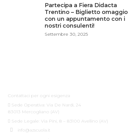
Partecipa a Fiera Didacta
Trentino – Biglietto omaggio
con un appuntamento con i
nostri consulenti!
Settembre
30, 2025
Az Scuola srl
Contattaci per ogni esigenza
Sede Operativa: Via De Nardi, 24
83013 Mercogliano (AV)
Sede Legale: Via Pini, 8 – 83100 Avellino (AV)
info@azscuola.it