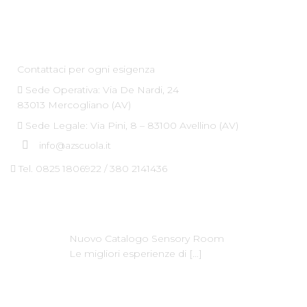
Az Scuola srl
Contattaci per ogni esigenza
Sede Operativa: Via De Nardi, 24
83013 Mercogliano (AV)
Sede Legale: Via Pini, 8 – 83100 Avellino (AV)
info@azscuola.it
Tel. 0825 1806922 / 380 2141436
Ultime News
Nuovo Catalogo Sensory Room
Le migliori esperienze di
[…]