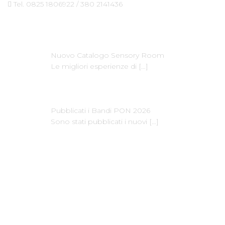
Tel. 0825 1806922 / 380 2141436
Ultime News
Nuovo Catalogo Sensory Room
Le migliori esperienze di
[…]
Pubblicati i Bandi PON 2026
Sono stati pubblicati i nuovi
[…]
Dove Siamo