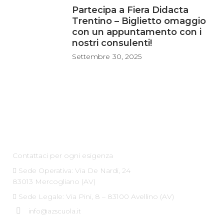
Partecipa a Fiera Didacta
Trentino – Biglietto omaggio
con un appuntamento con i
nostri consulenti!
Settembre
30, 2025
Az Scuola srl
Contattaci per ogni esigenza
Sede Operativa: Via De Nardi, 24
83013 Mercogliano (AV)
Sede Legale: Via Pini, 8 – 83100 Avellino (AV)
info@azscuola.it