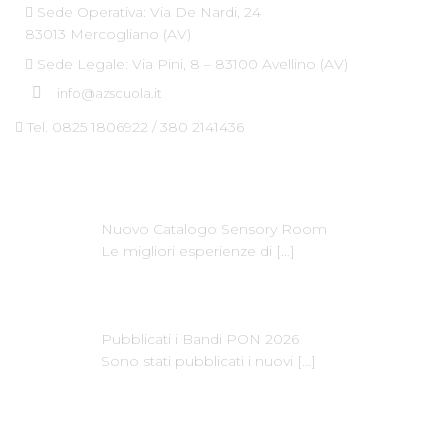
Sede Operativa: Via De Nardi, 24
83013 Mercogliano (AV)
Sede Legale: Via Pini, 8 – 83100 Avellino (AV)
info@azscuola.it
Tel. 0825 1806922 / 380 2141436
Ultime News
Nuovo Catalogo Sensory Room
Le migliori esperienze di
[…]
Pubblicati i Bandi PON 2026
Sono stati pubblicati i nuovi
[…]