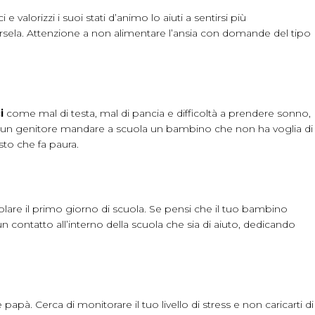
valorizzi i suoi stati d’animo lo aiuti a sentirsi più
arsela. Attenzione a non alimentare l’ansia con domande del tipo
i
come mal di testa, mal di pancia e difficoltà a prendere sonno,
le per un genitore mandare a scuola un bambino che non ha voglia di
sto che fa paura.
colare il primo giorno di scuola. Se pensi che il tuo bambino
 contatto all’interno della scuola che sia di aiuto, dedicando
à. Cerca di monitorare il tuo livello di stress e non caricarti di