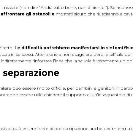
izzare (non dire “Andrà tutto bene, non è niente!”). Se riconosci e 
affrontare gli ostacoli e
mostrati sicuro che riusciranno a cav
iretto.
Le difficoltà potrebbero manifestarsi in sintomi fisic
e chiusura in sé stessi. Attenzione a non esagerare però: è diffici
ò indirettamente rinforzare l’idea che la scuola è veramente un po
a separazione
iliare può essere molto difficile, per bambini e genitori, in parti
otrebbe essere utile chiedere il supporto di un’insegnante o di un
colastico può essere fonte di preoccupazione anche per mamma e pap