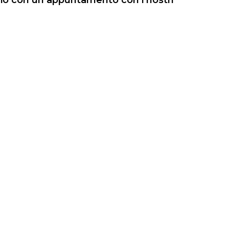
gio con un appuntamento con i nostri