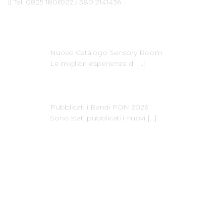
Tel. 0825 1806922 / 380 2141436
Ultime News
Nuovo Catalogo Sensory Room
Le migliori esperienze di
[…]
Pubblicati i Bandi PON 2026
Sono stati pubblicati i nuovi
[…]
Dove Siamo