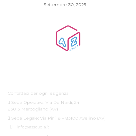
Settembre
30, 2025
Az Scuola srl
Contattaci per ogni esigenza
Sede Operativa: Via De Nardi, 24
83013 Mercogliano (AV)
Sede Legale: Via Pini, 8 – 83100 Avellino (AV)
info@azscuola.it