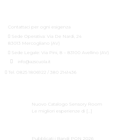
Az Scuola srl
Contattaci per ogni esigenza
Sede Operativa: Via De Nardi, 24
83013 Mercogliano (AV)
Sede Legale: Via Pini, 8 – 83100 Avellino (AV)
info@azscuola.it
Tel. 0825 1806922 / 380 2141436
Ultime News
Nuovo Catalogo Sensory Room
Le migliori esperienze di
[…]
Pubblicati i Bandi PON 2026