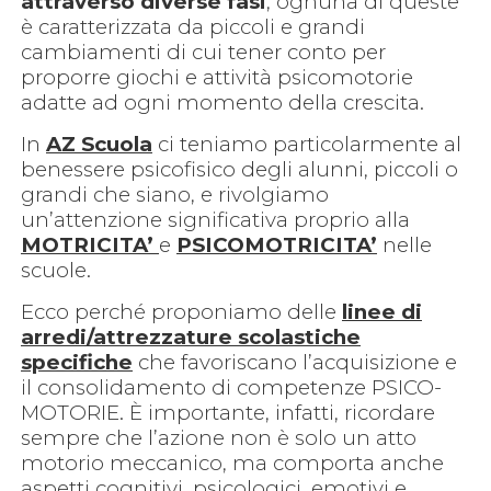
attraverso diverse fasi
, ognuna di queste
è caratterizzata da piccoli e grandi
cambiamenti di cui tener conto per
proporre giochi e attività psicomotorie
adatte ad ogni momento della crescita.
In
AZ Scuola
ci teniamo particolarmente al
benessere psicofisico degli alunni, piccoli o
grandi che siano, e rivolgiamo
un’attenzione significativa proprio alla
MOTRICITA’
e
PSICOMOTRICITA’
nelle
scuole.
Ecco perché proponiamo delle
linee di
arredi/attrezzature scolastiche
specifiche
che favoriscano l’acquisizione e
il consolidamento di competenze PSICO-
MOTORIE. È importante, infatti, ricordare
sempre che l’azione non è solo un atto
motorio meccanico, ma comporta anche
aspetti cognitivi, psicologici, emotivi e